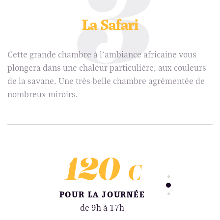
3
La Safari
Cette grande chambre à l'ambiance africaine vous
plongera dans une chaleur particulière, aux couleurs
de la savane. Une très belle chambre agrémentée de
nombreux miroirs.
5
120
1
€
€
3H
POUR LA JOURNÉE
POUR L
entaire
de 9h à 17h
de 19