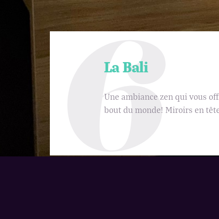
6
La Bali
Une ambiance zen qui vous offr
bout du monde! Miroirs en tête 