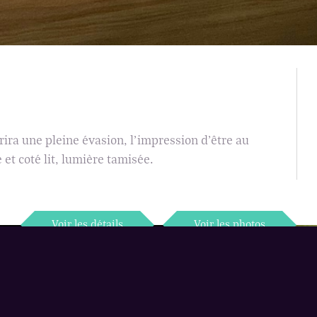
100
45
€
€
POUR LA JOURNÉE
POUR 3H
ira une pleine évasion, l’impression d’être au
de 9h à 17h
15 €/h supplémentaire
et coté lit, lumière tamisée.
Voir les détails
Voir les photos