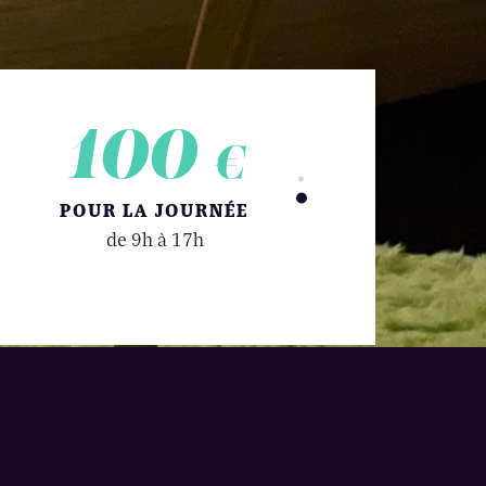
100
45
€
€
POUR LA JOURNÉE
POUR 3H
de 9h à 17h
15 €/h supplémenta